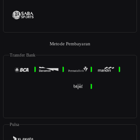
Metode Pembayaran
Transfer Bank
Pulsa