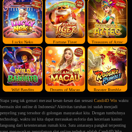
Lucky Neko
Fortune Tiger
Treasures of Aztec
Wild Bandito
Dreams of Macau
Rooster Rumble
Siapa yang tak gemari merasai kesan-kesan dan sensasi
Candi4D Win
waktu
bermain slot online di Indonesia? Aktivitas taruhan ini sudah menjadi
penyeling yang tersohor di golongan masyarakat kita. Dengan tumbuhnya
technologi, waktu ini kita dapat merasakan euforia dan keceriaan kasino
langsung dari ketenteraman rumah kita. Satu antaranya pangkal terpenting
yang menawarkan pengalaman slot online terhebat adalah Candi4D Win.