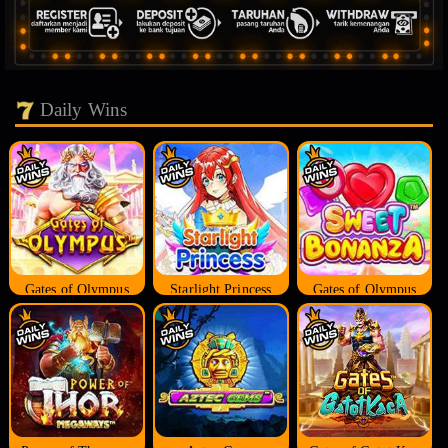
Daily Wins
Gates of Olympus
Starlight Princess
Gates of Olympus