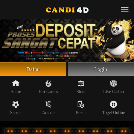
Beranda
Slot Online
Live Casino
Sportsbook
Arcade
Togel Online
Daftar
Login
Poker
Whatsapp
Home
Hot Games
Slots
Live Casino
Telegram
Sports
Arcade
Poker
Togel Online
Livechat