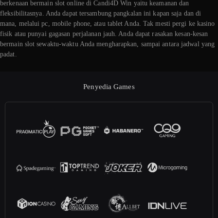
berkenaan bermain slot online di Candi4D Win yaitu keamanan dan
fleksibilitasnya. Anda dapat tersambung pangkalan ini kapan saja dan di
mana, melalui pc, mobile phone, atau tablet Anda. Tak mesti pergi ke kasino
fisik atau punyai gagasan perjalanan jauh. Anda dapat rasakan kesan-kesan
bermain slot sewaktu-waktu Anda mengharapkan, sampai antara jadwal yang
padat.
Penyedia Games