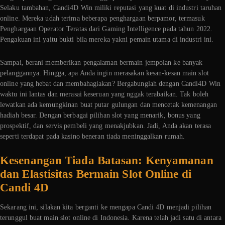
Selaku tambahan, Candi4D Win miliki reputasi yang kuat di industri taruhan
online. Mereka udah terima beberapa penghargaan berpamor, termasuk
Penghargaan Operator Teratas dari Gaming Intelligence pada tahun 2022.
Pengakuan ini yaitu bukti bila mereka yakni pemain utama di industri ini.
Sampai, berani memberikan pengalaman bermain jempolan ke banyak
pelanggannya. Hingga, apa Anda ingin merasakan kesan-kesan main slot
online yang hebat dan membahagiakan? Bergabunglah dengan Candi4D Win
waktu ini lantas dan merasai keseruan yang nggak terabaikan. Tak boleh
lewatkan ada kemungkinan buat putar gulungan dan mencetak kemenangan
hadiah besar. Dengan berbagai pilihan slot yang menarik, bonus yang
prospektif, dan servis pembeli yang menakjubkan. Jadi, Anda akan terasa
seperti terdapat pada kasino beneran tiada meninggalkan rumah.
Kesenangan Tiada Batasan: Kenyamanan
dan Elastisitas Bermain Slot Online di
Candi 4D
Sekarang ini, silakan kita berganti ke mengapa Candi 4D menjadi pilihan
terunggul buat main slot online di Indonesia. Karena telah jadi satu di antara