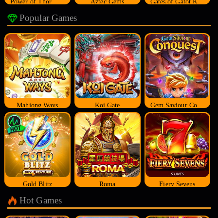
Power of Thor Megaways
Aztec Gems
Gates of Gatot Kaca
Popular Games
Mahjong Ways
Koi Gate
Gem Saviour Conquest
Gold Blitz
Roma
Fiery Sevens
Hot Games