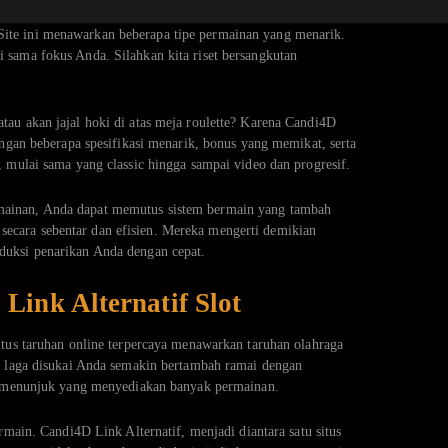
 Site ini menawarkan beberapa tipe permainan yang menarik.
ai sama fokus Anda. Silahkan kita riset bersangkutan
au akan jajal hoki di atas meja roulette? Karena Candi4D
ngan beberapa spesifikasi menarik, bonus yang memikat, serta
 mulai sama yang classic hingga sampai video dan progresif.
mainan, Anda dapat memutus sistem bermain yang tambah
 secara sebentar dan efisien. Mereka mengerti demikian
duksi penarikan Anda dengan cepat.
Link Alternatif Slot
tus taruhan online terpercaya menawarkan taruhan olahraga
n laga disukai Anda semakin bertambah ramai dengan
at menunjuk yang menyediakan banyak permainan.
main. Candi4D Link Alternatif, menjadi diantara satu situs