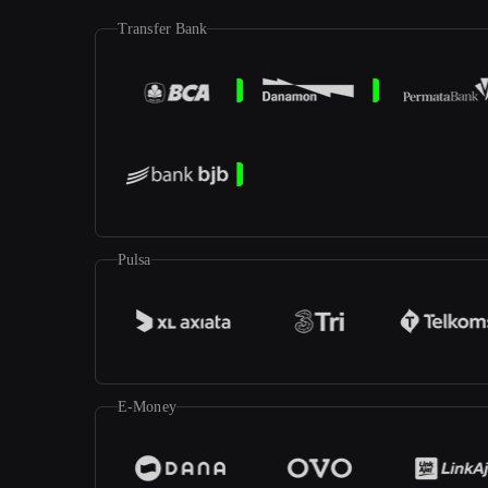
Transfer Bank
Pulsa
E-Money