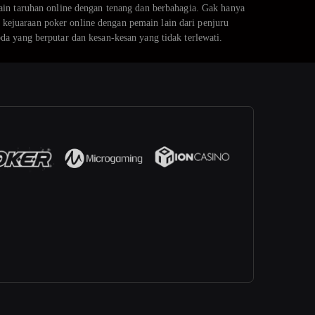
in taruhan online dengan tenang dan berbahagia. Gak hanya
 kejuaraan poker online dengan pemain lain dari penjuru
a yang berputar dan kesan-kesan yang tidak terlewati.