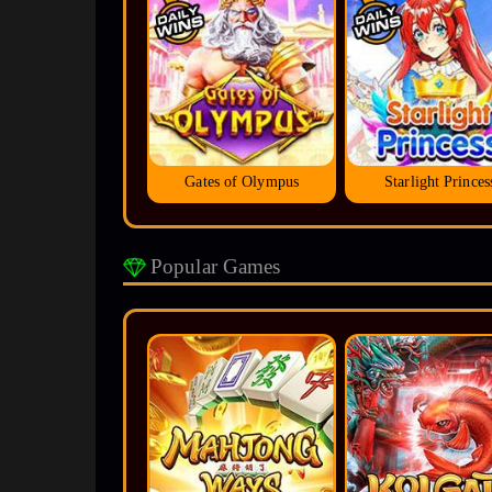
Gates of Olympus
Starlight Princes
Popular Games