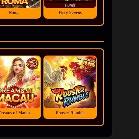
Roma
Fiery Sevens
Dreams of Macau
Rooster Rumble