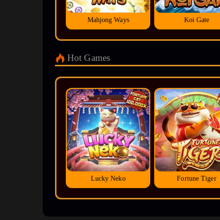
Mahjong Ways
Koi Gate
Hot Games
Lucky Neko
Fortune Tiger