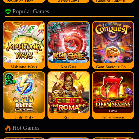
Power of Thor Megaways
Aztec Gems
Gates of Gatot Kaca
Popular Games
Mahjong Ways
Koi Gate
Gem Saviour Conquest
Gold Blitz
Roma
Fiery Sevens
Hot Games