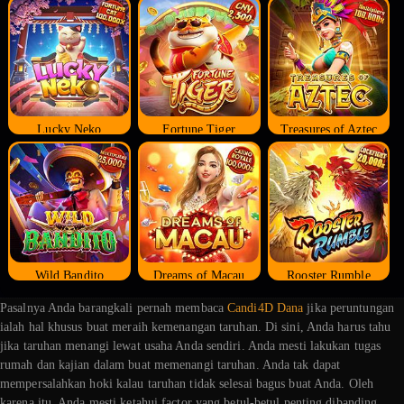
Lucky Neko
Fortune Tiger
Treasures of Aztec
Wild Bandito
Dreams of Macau
Rooster Rumble
Pasalnya Anda barangkali pernah membaca
Candi4D Dana
jika peruntungan
ialah hal khusus buat meraih kemenangan taruhan. Di sini, Anda harus tahu
jika taruhan menangi lewat usaha Anda sendiri. Anda mesti lakukan tugas
rumah dan kajian dalam buat memenangi taruhan. Anda tak dapat
mempersalahkan hoki kalau taruhan tidak selesai bagus buat Anda. Oleh
karena itu, Anda mesti ketahui factor yang betul-betul penting dibanding