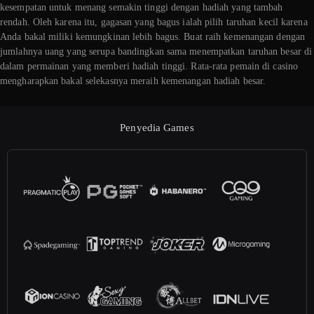
kesempatan untuk menang semakin tinggi dengan hadiah yang tambah
rendah. Oleh karena itu, gagasan yang bagus ialah pilih taruhan kecil karena
Anda bakal miliki kemungkinan lebih bagus. Buat raih kemenangan dengan
jumlahnya uang yang serupa bandingkan sama menempatkan taruhan besar di
dalam permainan yang memberi hadiah tinggi. Rata-rata pemain di casino
mengharapkan bakal selekasnya meraih kemenangan hadiah besar.
Penyedia Games