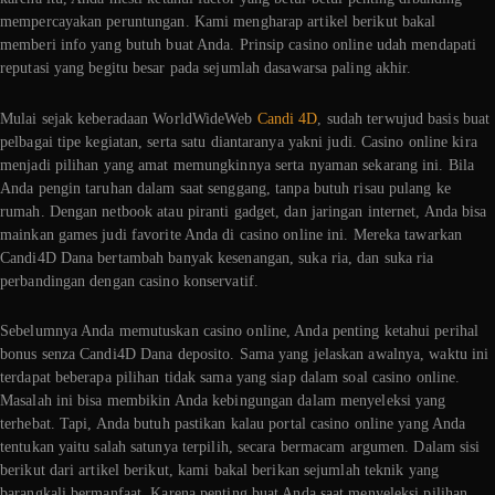
mempercayakan peruntungan. Kami mengharap artikel berikut bakal
memberi info yang butuh buat Anda. Prinsip casino online udah mendapati
reputasi yang begitu besar pada sejumlah dasawarsa paling akhir.
Mulai sejak keberadaan WorldWideWeb
Candi 4D
, sudah terwujud basis buat
pelbagai tipe kegiatan, serta satu diantaranya yakni judi. Casino online kira
menjadi pilihan yang amat memungkinnya serta nyaman sekarang ini. Bila
Anda pengin taruhan dalam saat senggang, tanpa butuh risau pulang ke
rumah. Dengan netbook atau piranti gadget, dan jaringan internet, Anda bisa
mainkan games judi favorite Anda di casino online ini. Mereka tawarkan
Candi4D Dana bertambah banyak kesenangan, suka ria, dan suka ria
perbandingan dengan casino konservatif.
Sebelumnya Anda memutuskan casino online, Anda penting ketahui perihal
bonus senza Candi4D Dana deposito. Sama yang jelaskan awalnya, waktu ini
terdapat beberapa pilihan tidak sama yang siap dalam soal casino online.
Masalah ini bisa membikin Anda kebingungan dalam menyeleksi yang
terhebat. Tapi, Anda butuh pastikan kalau portal casino online yang Anda
tentukan yaitu salah satunya terpilih, secara bermacam argumen. Dalam sisi
berikut dari artikel berikut, kami bakal berikan sejumlah teknik yang
barangkali bermanfaat. Karena penting buat Anda saat menyeleksi pilihan