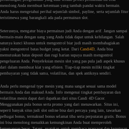
menolong Anda membuat ketentuan yang tambah pandai waktu bermain.
Anda harus mengetahui perihal sejumlah simbol, payline, serta sejumlah fitur
teristimewa yang barangkali ada pada permainan slot.
Seterusnya, mengatur biaya permainan judi Anda dengan arif. Jangan sampai
bermain-main dengan uang yang Anda tidak dapat untuk kehilangan. Salah
satunya kunci khusus untuk mengontrol biar judi masih membahagiakan
yakni mengontrol batas budget yang ketat. Dari
Candi4D
, Anda bisa
memutuskan batas deposit dan rugi harian supaya masih mengontrol
pengeluaran Anda. Penyeleksian mesin slot yang pas pula jadi aspek khusus
dari dalam membuat kiat yang efisien. Tiap-tiap mesin miliki tingkat
pembayaran yang tidak sama, volatilitas, dan spek antiknya sendiri.
Anda perlu mengenal type mesin yang mana sangat sesuai sama model
bermain Anda dan maksud Anda. Info mengenai tingkat pembayaran dan
volatilitas mesin dapat dari dapatkan dari situs Candi 4D Gacor.
Menggunakan pula bonus serta promo yang dari menawarkan. Situs ini,
seperti banyak situs judi slot online bisa dari percaya yang lain, tawarkan
pelbagai bonus, termaksud bonus selamat tiba serta perputaran gratis. Bonus
ini bisa menolong menaikkan kemungkinan Anda buat memperoleh
kemenangan besar. Tetapi, nyatakan untuk membaca prasyarat dan keputusan