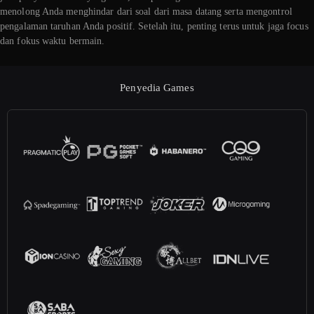
menolong Anda menghindar dari soal dari masa datang serta mengontrol
pengalaman taruhan Anda positif. Setelah itu, penting terus untuk jaga focus
dan fokus waktu bermain.
Penyedia Games