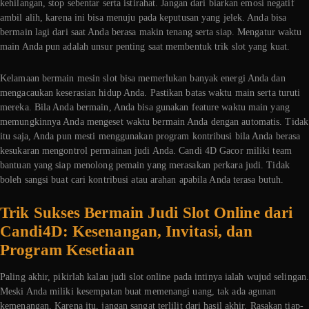
kehilangan, stop sebentar serta istirahat. Jangan dari biarkan emosi negatif
ambil alih, karena ini bisa menuju pada keputusan yang jelek. Anda bisa
bermain lagi dari saat Anda berasa makin tenang serta siap. Mengatur waktu
main Anda pun adalah unsur penting saat membentuk trik slot yang kuat.
Kelamaan bermain mesin slot bisa memerlukan banyak energi Anda dan
mengacaukan keserasian hidup Anda. Pastikan batas waktu main serta turuti
mereka. Bila Anda bermain, Anda bisa gunakan feature waktu main yang
memungkinnya Anda mengeset waktu bermain Anda dengan automatis. Tidak
itu saja, Anda pun mesti menggunakan program kontribusi bila Anda berasa
kesukaran mengontrol permainan judi Anda. Candi 4D Gacor miliki team
bantuan yang siap menolong pemain yang merasakan perkara judi. Tidak
boleh sangsi buat cari kontribusi atau arahan apabila Anda terasa butuh.
Trik Sukses Bermain Judi Slot Online dari
Candi4D: Kesenangan, Invitasi, dan
Program Kesetiaan
Paling akhir, pikirlah kalau judi slot online pada intinya ialah wujud selingan
Meski Anda miliki kesempatan buat memenangi uang, tak ada agunan
kemenangan. Karena itu, jangan sangat terlilit dari hasil akhir. Rasakan tiap-