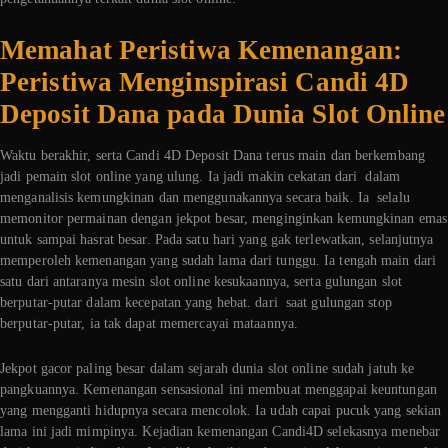
Memahat Peristiwa Kemenangan:
Peristiwa Menginspirasi Candi 4D
Deposit Dana pada Dunia Slot Online
Waktu berakhir, serta Candi 4D Deposit Dana terus main dan berkembang
jadi pemain slot online yang ulung. Ia jadi makin cekatan dari dalam
menganalisis kemungkinan dan menggunakannya secara baik. Ia selalu
memonitor permainan dengan jekpot besar, menginginkan kemungkinan emas
untuk sampai hasrat besar. Pada satu hari yang gak terlewatkan, selanjutnya
memperoleh kemenangan yang sudah lama dari tunggu. Ia tengah main dari
satu dari antaranya mesin slot online kesukaannya, serta gulungan slot
berputar-putar dalam kecepatan yang hebat. dari saat gulungan stop
berputar-putar, ia tak dapat memercayai mataannya.
Jekpot gacor paling besar dalam sejarah dunia slot online sudah jatuh ke
pangkuannya. Kemenangan sensasional ini membuat menggapai keuntungan
yang mengganti hidupnya secara mencolok. Ia udah capai pucuk yang sekian
lama ini jadi mimpinya. Kejadian kemenangan Candi4D selekasnya menebar