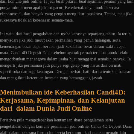
dari komune judi online. Ia jadi buah pikiran buat sejumlah pemain yang lain
punya mimpi mencapai jekpot gacor. Keterkenalannya tumbuh secara
eksponensial, dan banyak yang pengin meng ikuti tapaknya. Tetapi, tahu jika
suksesnya tidaklah kebenaran semata-mata.
Ini yaitu dari hasil pengabdian dan usaha kerasnya sepanjang tahun. Ia terus
menyadari jika judi merupakan permainan yang penuh halangan, serta
kemenangan besar dapat berubah jadi kekalahan besar dalam waktu cepat
mata. Candi 4D Deposit Dana sebelumnya tak pernah terhasut untuk selalu
mengorbankan menangnya dalam usaha buat menggapai semakin banyak. Ia
mengerti jika permainan judi punya segi gelap yang harus dari cermati,
seperti suka dan rugi keuangan. Dengan berhati-hati, dari a tentukan batasan
dan meng ikuti ketentuan bermain yang bertanggung-jawab.
Menimbulkan ide Keberhasilan Candi4D:
Kerjasama, Kepimpinan, dan Kelanjutan
dari dalam Dunia Judi Online
Peristiwa pula mengedepankan keutamaan share pengalaman serta
pengetahuan dengan komune permainan judi online. Candi 4D Deposit Dana
aktif dalam beberapa forum judi serta berkomunikasi dengan pemain lain.