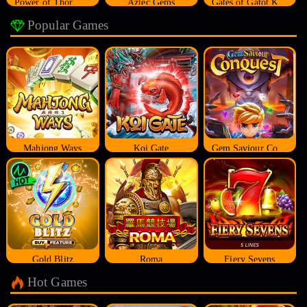
Power of Thor Megaways
Aztec Gems
Gates of Gatot Kaca
Popular Games
Mahjong Ways
Koi Gate
Gem Saviour Conquest
Gold Blitz
Roma
Fiery Sevens
Hot Games