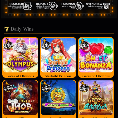
Daily Wins
Gates of Olympus
Starlight Princess
Gates of Olympus