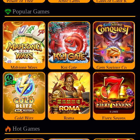
Power of Thor Megaways
Aztec Gems
Gates of Gatot Kaca
Popular Games
Mahjong Ways
Koi Gate
Gem Saviour Conquest
Gold Blitz
Roma
Fiery Sevens
Hot Games