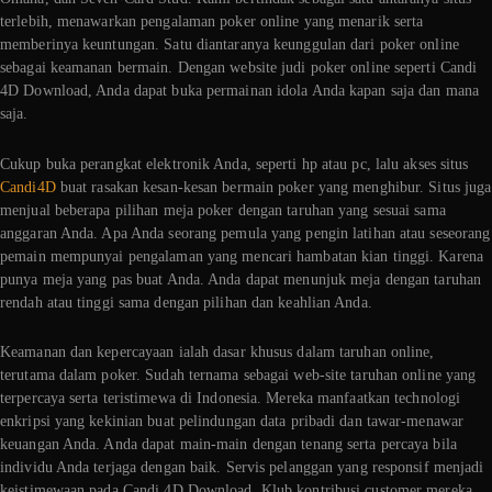
terlebih, menawarkan pengalaman poker online yang menarik serta
memberinya keuntungan. Satu diantaranya keunggulan dari poker online
sebagai keamanan bermain. Dengan website judi poker online seperti Candi
4D Download, Anda dapat buka permainan idola Anda kapan saja dan mana
saja.
Cukup buka perangkat elektronik Anda, seperti hp atau pc, lalu akses situs
Candi4D
buat rasakan kesan-kesan bermain poker yang menghibur. Situs juga
menjual beberapa pilihan meja poker dengan taruhan yang sesuai sama
anggaran Anda. Apa Anda seorang pemula yang pengin latihan atau seseorang
pemain mempunyai pengalaman yang mencari hambatan kian tinggi. Karena
punya meja yang pas buat Anda. Anda dapat menunjuk meja dengan taruhan
rendah atau tinggi sama dengan pilihan dan keahlian Anda.
Keamanan dan kepercayaan ialah dasar khusus dalam taruhan online,
terutama dalam poker. Sudah ternama sebagai web-site taruhan online yang
terpercaya serta teristimewa di Indonesia. Mereka manfaatkan technologi
enkripsi yang kekinian buat pelindungan data pribadi dan tawar-menawar
keuangan Anda. Anda dapat main-main dengan tenang serta percaya bila
individu Anda terjaga dengan baik. Servis pelanggan yang responsif menjadi
keistimewaan pada Candi 4D Download. Klub kontribusi customer mereka