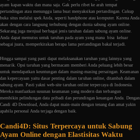
ayam kapan waktu dan mana saja. Gak perlu ribet ke arah tempat
pertandingan atau menunggu lama buat menyaksikan pertandingan. Cukup
buka situs melalui spek Anda, seperti handphone atau komputer. Karena Anda
akan dengan cara langsung terhubung dengan dunia sabung ayam online.
Sekarang juga menjual berbagai jenis taruhan dalam sabung ayam online.
Anda dapat memutus untuk taruhan pada ayam yang mana bisa keluar
sebagai juara, memperkirakan berapa lama pertandingan bakal terjadi.
Hingga sampai yang pasti dapat melaksanakan taruhan yang lainnya yang
menarik. Opsi taruhan yang bermacam memberi Anda peluang lebih besar
untuk mendapatkan keuntungan dalam masing-masing persaingan. Keamanan
dan kepercayaan yaitu dasar penting dalam taruhan online, ditambah dalam
sabung ayam. Pasti yakni web-site taruhan online terpercaya di Indonesia.
Mereka manfaatkan susunan keamanan yang modern dan terbangun
membikin pelindungan data pribadi dan perundingan keuangan Anda. Dengan
Candi 4D Download, Anda dapat main-main dengan tenang dan amat yakin
apabila personal Anda terjaga dengan baik.
Candi4D: Situs Terpercaya untuk Sabung
Ayam Online dengan Elastisitas Waktu