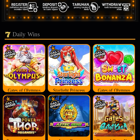
Daily Wins
Gates of Olympus
Starlight Princess
Gates of Olympus