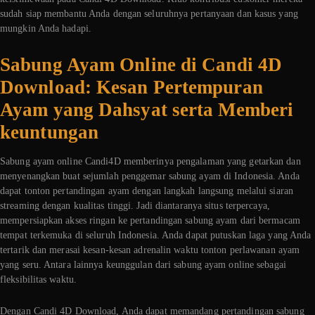
sudah siap membantu Anda dengan seluruhnya pertanyaan dan kasus yang
mungkin Anda hadapi.
Sabung Ayam Online di Candi 4D
Download: Kesan Pertempuran
Ayam yang Dahsyat serta Memberi
keuntungan
Sabung ayam online Candi4D memberinya pengalaman yang getarkan dan
menyenangkan buat sejumlah penggemar sabung ayam di Indonesia. Anda
dapat tonton pertandingan ayam dengan langkah langsung melalui siaran
streaming dengan kualitas tinggi. Jadi diantaranya situs terpercaya,
mempersiapkan akses ringan ke pertandingan sabung ayam dari bermacam
tempat terkemuka di seluruh Indonesia. Anda dapat putuskan laga yang Anda
tertarik dan merasai kesan-kesan adrenalin waktu tonton perlawanan ayam
yang seru. Antara lainnya keunggulan dari sabung ayam online sebagai
fleksibilitas waktu.
Dengan Candi 4D Download, Anda dapat memandang pertandingan sabung