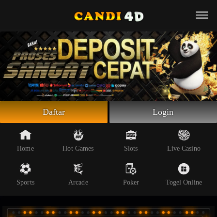
Beranda
Slot Online
Live Casino
Sportsbook
Arcade
Togel Online
Daftar
Login
Poker
Whatsapp
Home
Hot Games
Slots
Live Casino
Telegram
Sports
Arcade
Poker
Togel Online
Livechat